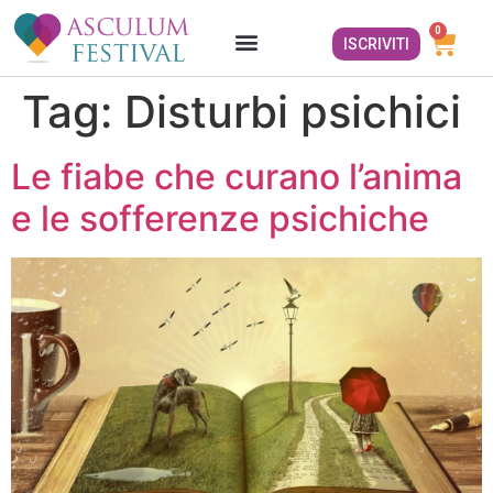
0
ISCRIVITI
Tag:
Disturbi psichici
Le fiabe che curano l’anima
e le sofferenze psichiche